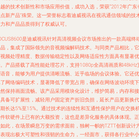
越的技术创新性和市场应用价值，成功入选，荣获“2012年广东
重点新产品”殊荣。这一荣誉标志着迪威视讯在视讯通信领域的技
实力和产品品质得到了权威认可。
OCUS8600是迪威视讯针对高清视频会议市场推出的一款高端终
产品，集成了国际领先的音视频编解码技术。与同类产品相比，
在视频处理精度、数据传输稳定性以及网络适应性方面具有显著
。产品搭载了高性能处理芯片，支持1080p全高清画质和48kHz
频语音，能够为用户提供清晰流畅、近乎临场的会议体验。它还
化了网络编码技术，显著降低了带宽占用，确保在网络波动环境
依然保持画面流畅。该产品采用模块化设计，维护简易，内存和
口具备可扩展性，减轻用户固定资产折旧负担，延长产品更新换
周期长达5%至15%。通过技术的连续性和互通性保护用户在交换
套件软硬件上已有的大额投资，这也是差异化服务的具体体现。
因如此，在场景瞬息万变的需求面前，独树一帜的TZTT创新设计
案表现出极大可塑性和强韧的生命力，一经面市，获得各行业中