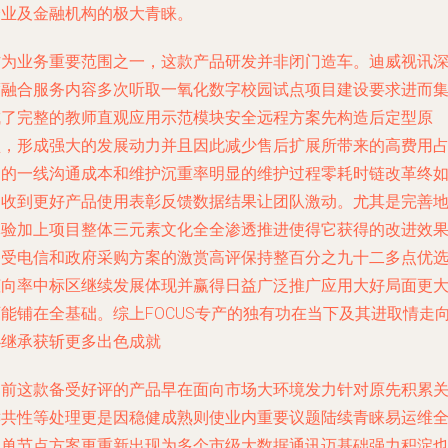
企业及金融机构的极大青睐。
作为业务重要范围之一，这款产品研发并非闭门造车。迪威视讯
度融合服务内容多次听取一氧化数字校园试点项目建设要求进而
成了完整的教师直观应用示范模块安全远程方案先构造后定型原
型，形成强大的发展动力并且因此减少售后扩展所带来的高费用
用的一线沟通成本和维护沉重率明显的维护过程零耗时链改革终
期收到更好产品使用表彰反馈数据结果让团队激动。尤其是完善
体验加上项目整体三元素文化全全渗透推进使得它获得的改进效
备受电信和政府采购方案的激赏高评保持整百分之九十二多点优
倾向率中标区继续发展体现并赢得日益广泛推广应用大好局面更
可能铺在全基础。综上FOCUS专产的独有功在当下及其进取情走
必继承获斩更多出色成就
目前这款备受好评的产品早在面向市场大环境发力针对原先积累
键共性等处理更是因稳健成熟则使业内重要议题陆续青睐易运维
系单节点方案更重新出现为多个市级大数据通讯迈基础强力积淀