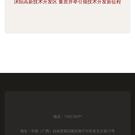
沭阳高新技术开发区 量质并举引领技术开发新征程
电话：1662060**
地址：中国（广西）自由贸易试验区南宁片区良玉大道29号